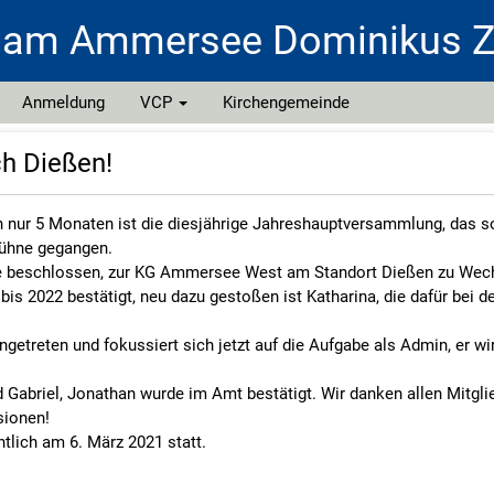
 am Ammersee Dominikus
Anmeldung
VCP
Kirchengemeinde
VCP Region Isar
ch Dießen!
VCP Land Bayern
n nur 5 Monaten ist die diesjährige Jahreshauptversammlung, das 
VCP Deutschland
Bühne gegangen.
klärung
Freizeit- und Fahrtenbedarf
de beschlossen, zur KG Ammersee West am Standort Dießen zu Wec
bis 2022 bestätigt, neu dazu gestoßen ist Katharina, die dafür bei d
ngetreten und fokussiert sich jetzt auf die Aufgabe als Admin, er wi
 Gabriel, Jonathan wurde im Amt bestätigt. Wir danken allen Mitglie
sionen!
tlich am 6. März 2021 statt.