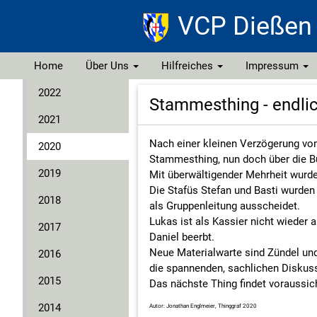
VCP Dießen
Home
Über Uns
Hilfreiches
Impressum
2022
Was sind eigenlich Pfadfinder?
Packliste
Kontakt
Stammesthing - endli
2021
Der Stamm
Stammesordnung
Impressum
Nach einer kleinen Verzögerung vo
2020
Stammesleitung
Disclaimer
Stammesthing, nun doch über die 
2019
Geschichte
Datenschutzer
Mit überwältigender Mehrheit wur
Die Stafüs Stefan und Basti wurden 
2018
Gruppen
als Gruppenleitung ausscheidet.
Lukas ist als Kassier nicht wieder a
2017
Daniel beerbt.
Neue Materialwarte sind Zündel und
2016
die spannenden, sachlichen Diskus
2015
Das nächste Thing findet voraussich
2014
Autor: Jonathan Englmeier, Thinggraf 2020