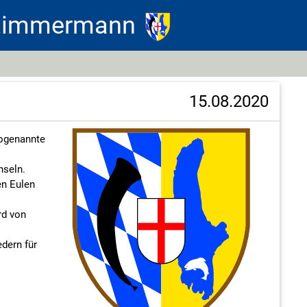
 Zimmermann
15.08.2020
sogenannte
hseln.
en Eulen
rd von
dern für